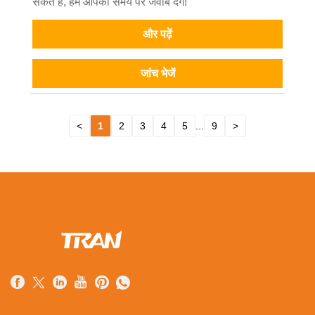
सकते हैं, हम आपको समय पर जवाब देंगे!
और पढ़ें
जांच भेजें
<
1
2
3
4
5
...
9
>