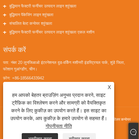
बुद्धिमान फैक्टरी फर्नीचर उत्पादन लाइन श्रृंखला
बुद्धिमान पैकेजिंग लाइन श्रृंखला
संचालित बेल्ट कन्वेयर श्रृंखला
बुद्धिमान फैक्टरी फर्नीचर उत्पादन लाइन श्रृंखला एकल मशीन
संपर्क करें
पता:
नंबर 20 लुनजिआओ इंटरनेशनल वुड-वर्किंग मशीनरी इंडस्ट्रियल पार्क, शुंडे जिला,
फोशान गुआंग्डोंग, चीन।
फ़ोन:
+86-18566433942
ईमेल:
huaihuailiu1@gmail.com
X
हम आपको बेहतर ब्राउज़िंग अनुभव प्रदान करने, साइट
ट्रैफ़िक का विश्लेषण करने और सामग्री को वैयक्तिकृत
करने के लिए कुकीज़ का उपयोग करते हैं। इस साइट का
उपयोग करके, आप कुकीज़ के हमारे उपयोग से सहमत हैं।
कॉपीराइट © 2022 गुआंग्डोंग फोरट्रान मशीनरी कंपनी लिमिटेड। - बिना शक्ति वाली रोलर कन्वेयर
गोपनीयता नीति
लाइन, ई टाइप लिफ्टिंग टेबल, बेलनाकार टर्नओवर मशीन - सर्वाधिकार सुरक्षित
अस्वीकार करना
स्वीकार करना