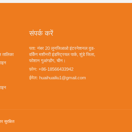
संपर्क करें
पता:
नंबर 20 लुनजिआओ इंटरनेशनल वुड-
लन तालिका
वर्किंग मशीनरी इंडस्ट्रियल पार्क, शुंडे जिला,
फोशान गुआंग्डोंग, चीन।
लाइन
फ़ोन:
+86-18566433942
ईमेल:
huaihuailiu1@gmail.com
लाइन
र सुरक्षित