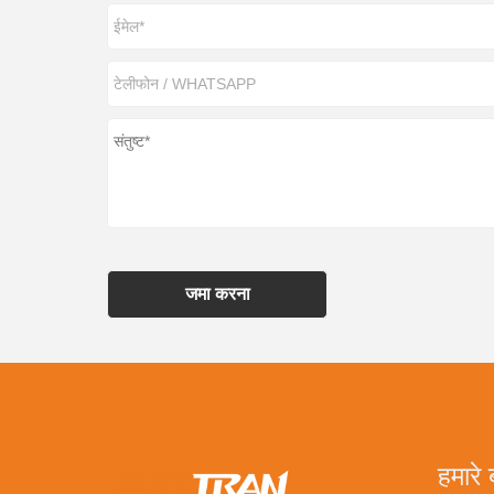
जमा करना
हमारे ब