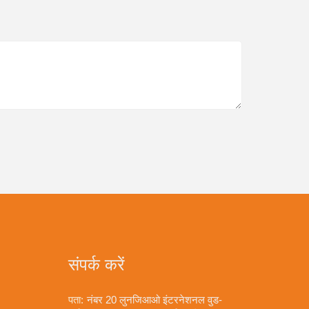
संपर्क करें
पता:
नंबर 20 लुनजिआओ इंटरनेशनल वुड-