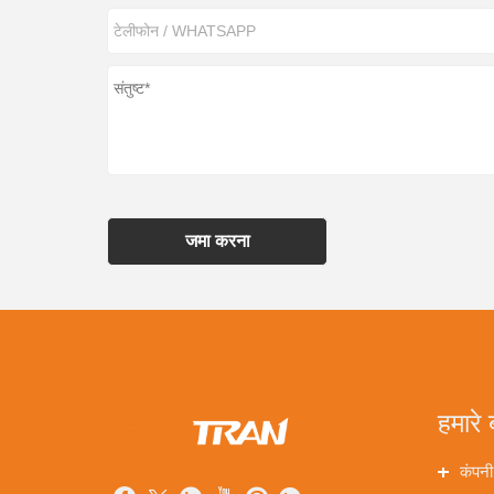
जमा करना
हमारे ब
कंपनी