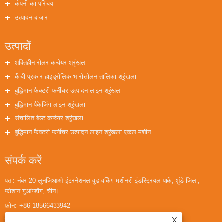
कंपनी का परिचय
उत्पादन बाजार
उत्पादों
शक्तिहीन रोलर कन्वेयर श्रृंखला
कैंची प्रकार हाइड्रोलिक भारोत्तोलन तालिका श्रृंखला
बुद्धिमान फैक्टरी फर्नीचर उत्पादन लाइन श्रृंखला
बुद्धिमान पैकेजिंग लाइन श्रृंखला
संचालित बेल्ट कन्वेयर श्रृंखला
बुद्धिमान फैक्टरी फर्नीचर उत्पादन लाइन श्रृंखला एकल मशीन
संपर्क करें
पता:
नंबर 20 लुनजिआओ इंटरनेशनल वुड-वर्किंग मशीनरी इंडस्ट्रियल पार्क, शुंडे जिला,
फोशान गुआंग्डोंग, चीन।
फ़ोन:
+86-18566433942
ईमेल:
huaihuailiu1@gmail.com
X