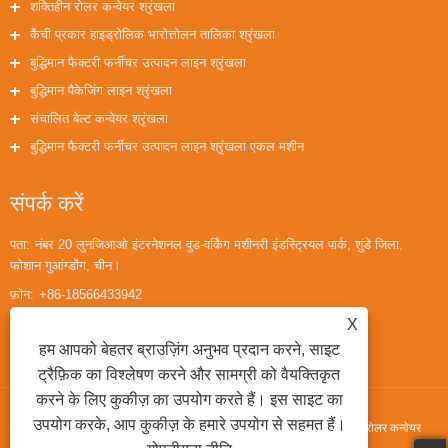
शक्तिहीन रोलर कन्वेयर श्रृंखला
कैंची प्रकार हाइड्रोलिक भारोत्तोलन तालिका श्रृंखला
बुद्धिमान फैक्टरी फर्नीचर उत्पादन लाइन श्रृंखला
बुद्धिमान पैकेजिंग लाइन श्रृंखला
संचालित बेल्ट कन्वेयर श्रृंखला
बुद्धिमान फैक्टरी फर्नीचर उत्पादन लाइन श्रृंखला एकल मशीन
संपर्क करें
पता:
नंबर 20 लुनजिआओ इंटरनेशनल वुड-वर्किंग मशीनरी इंडस्ट्रियल पार्क, शुंडे जिला,
फोशान गुआंग्डोंग, चीन।
फ़ोन:
+86-18566433942
ईमेल:
huaihuailiu1@gmail.com
X
हम आपको बेहतर ब्राउज़िंग अनुभव प्रदान करने, साइट
ट्रैफ़िक का विश्लेषण करने और सामग्री को वैयक्तिकृत
करने के लिए कुकीज़ का उपयोग करते हैं। इस साइट का
उपयोग करके, आप कुकीज़ के हमारे उपयोग से सहमत हैं।
कॉपीराइट © 2022 गुआंग्डोंग फोरट्रान मशीनरी कंपनी लिमिटेड। - बिना शक्ति वाली रोलर कन्वेयर