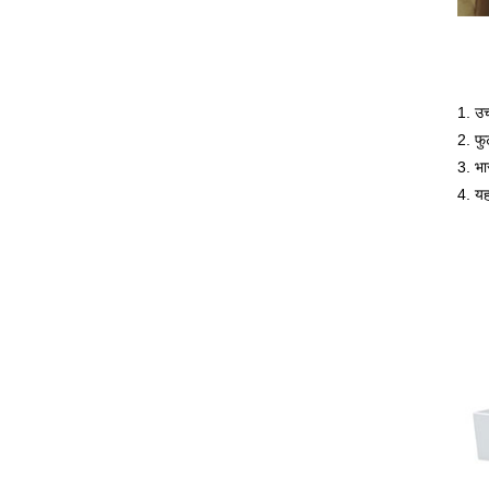
1. उच
2. फु
3. भा
4. यह