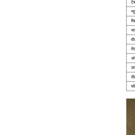
टे
न्
मै
भा
वो
ते
अं
उत
दो
फो